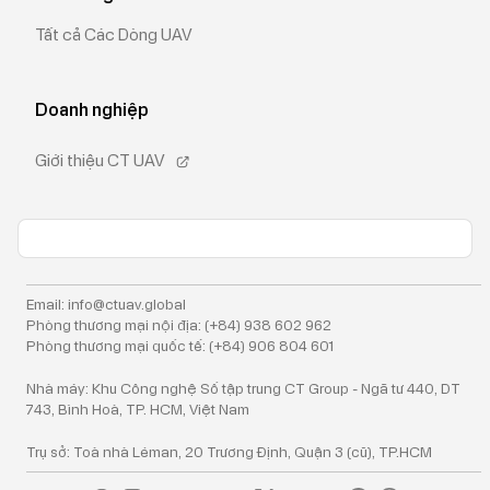
Tất cả Các Dòng UAV
Doanh nghiệp
Giới thiệu CT UAV
Email: info@ctuav.global
Phòng thương mại nội địa: (+84) 938 602 962
Phòng thương mại quốc tế: (+84) 906 804 601
Nhà máy: Khu Công nghệ Số tập trung CT Group - Ngã tư 440, DT
743, Bình Hoà, TP. HCM, Việt Nam
Trụ sở: Toà nhà Léman, 20 Trương Định, Quận 3 (cũ), TP.HCM