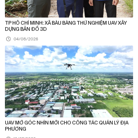
TP HỒ CHÍ MINH: XÃ BÀU BÀNG THỬ NGHIỆM UAV XÂY
DỰNG BẢN ĐỒ 3D
04/08/2026
UAV MỞ GÓC NHÌN MỚI CHO CÔNG TÁC QUẢN LÝ ĐỊA
PHƯƠNG