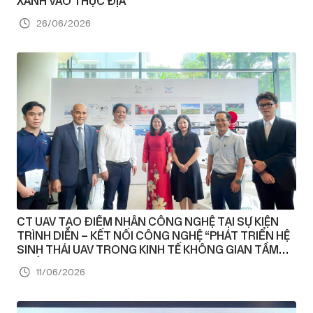
XANH VÀO THỰC ĐỊA
26/06/2026
CT UAV TẠO ĐIỂM NHẤN CÔNG NGHỆ TẠI SỰ KIỆN
TRÌNH DIỄN – KẾT NỐI CÔNG NGHỆ “PHÁT TRIỂN HỆ
SINH THÁI UAV TRONG KINH TẾ KHÔNG GIAN TẦM
THẤP”
11/06/2026