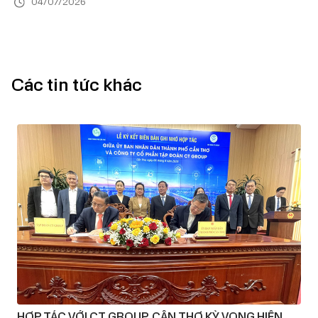
04/07/2026
Các tin tức khác
HỢP TÁC VỚI CT GROUP, CẦN THƠ KỲ VỌNG HIỆN