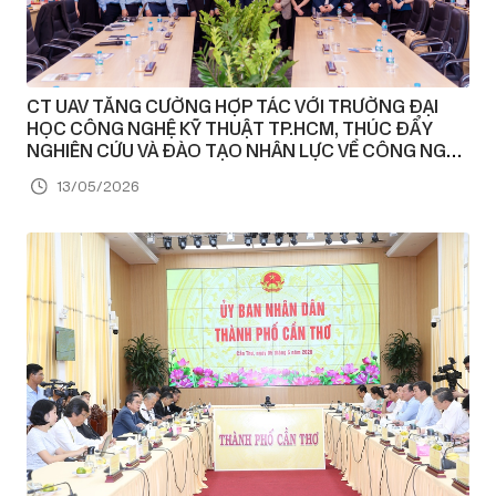
CT UAV TĂNG CƯỜNG HỢP TÁC VỚI TRƯỜNG ĐẠI
HỌC CÔNG NGHỆ KỸ THUẬT TP.HCM, THÚC ĐẨY
NGHIÊN CỨU VÀ ĐÀO TẠO NHÂN LỰC VỀ CÔNG NGHỆ
MÁY BAY KHÔNG NGƯỜI LÁI
13/05/2026