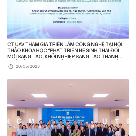
CT UAV THAM GIA TRIỂN LÃM CÔNG NGHỆ TẠI HỘI
THẢO KHOA HỌC “PHÁT TRIỂN HỆ SINH THÁI ĐỔI
MỚI SÁNG TẠO, KHỞI NGHIỆP SÁNG TẠO THÀNH
PHỐ CẦN THƠ MANG TẦM KHU VỰC VÀ VÙNG ĐỒNG
20/05/2026
BẰNG SÔNG CỬU LONG”