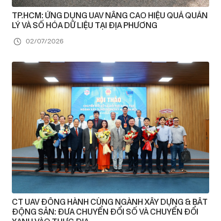
TP.HCM: ỨNG DỤNG UAV NÂNG CAO HIỆU QUẢ QUẢN
LÝ VÀ SỐ HÓA DỮ LIỆU TẠI ĐỊA PHƯƠNG
02/07/2026
CT UAV ĐỒNG HÀNH CÙNG NGÀNH XÂY DỰNG & BẤT
ĐỘNG SẢN: ĐƯA CHUYỂN ĐỔI SỐ VÀ CHUYỂN ĐỔI