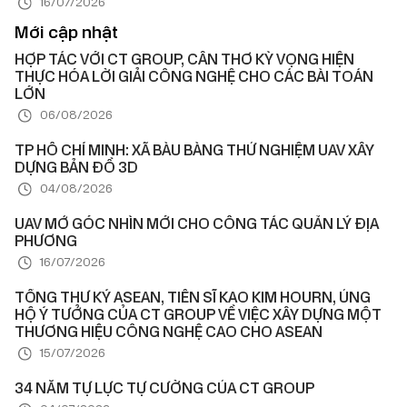
16/07/2026
Mới cập nhật
HỢP TÁC VỚI CT GROUP, CẦN THƠ KỲ VỌNG HIỆN
THỰC HÓA LỜI GIẢI CÔNG NGHỆ CHO CÁC BÀI TOÁN
LỚN
06/08/2026
TP HỒ CHÍ MINH: XÃ BÀU BÀNG THỬ NGHIỆM UAV XÂY
DỰNG BẢN ĐỒ 3D
04/08/2026
UAV MỞ GÓC NHÌN MỚI CHO CÔNG TÁC QUẢN LÝ ĐỊA
PHƯƠNG
16/07/2026
TỔNG THƯ KÝ ASEAN, TIẾN SĨ KAO KIM HOURN, ỦNG
HỘ Ý TƯỞNG CỦA CT GROUP VỀ VIỆC XÂY DỰNG MỘT
THƯƠNG HIỆU CÔNG NGHỆ CAO CHO ASEAN
15/07/2026
34 NĂM TỰ LỰC TỰ CƯỜNG CỦA CT GROUP