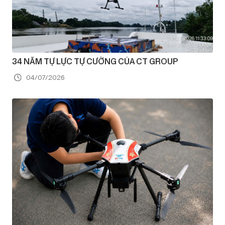
34 NĂM TỰ LỰC TỰ CƯỜNG CỦA CT GROUP
04/07/2026