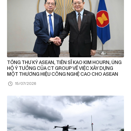
TỔNG THƯ KÝ ASEAN, TIẾN SĨ KAO KIM HOURN, ỦNG
HỘ Ý TƯỞNG CỦA CT GROUP VỀ VIỆC XÂY DỰNG
MỘT THƯƠNG HIỆU CÔNG NGHỆ CAO CHO ASEAN
15/07/2026