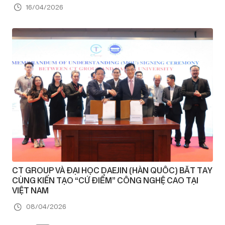
16/04/2026
CT GROUP VÀ ĐẠI HỌC DAEJIN (HÀN QUỐC) BẮT TAY
CÙNG KIẾN TẠO “CỨ ĐIỂM” CÔNG NGHỆ CAO TẠI
VIỆT NAM
08/04/2026