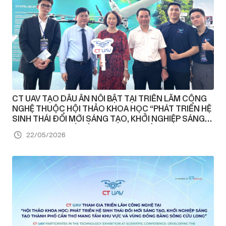
CT UAV TẠO DẤU ẤN NỔI BẬT TẠI TRIỂN LÃM CÔNG
NGHỆ THUỘC HỘI THẢO KHOA HỌC “PHÁT TRIỂN HỆ
SINH THÁI ĐỔI MỚI SÁNG TẠO, KHỞI NGHIỆP SÁNG
TẠO THÀNH PHỐ CẦN THƠ MANG TẦM KHU VỰC VÀ
22/05/2026
VÙNG ĐỒNG BẰNG SÔNG CỬU LONG”