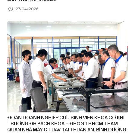
27/04/2026
ĐOÀN DOANH NGHIỆP CỰU SINH VIÊN KHOA CƠ KHÍ
TRƯỜNG ĐH BÁCH KHOA – ĐHQG TP.HCM THAM
QUAN NHÀ MÁY CT UAV TẠI THUẬN AN, BÌNH DƯƠNG