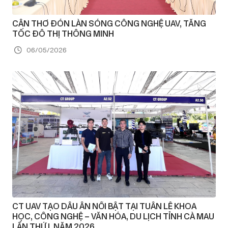
CẦN THƠ ĐÓN LÀN SÓNG CÔNG NGHỆ UAV, TĂNG
TỐC ĐÔ THỊ THÔNG MINH
06/05/2026
CT UAV TẠO DẤU ẤN NỔI BẬT TẠI TUẦN LỄ KHOA
HỌC, CÔNG NGHỆ – VĂN HÓA, DU LỊCH TỈNH CÀ MAU
LẦN THỨ I, NĂM 2026