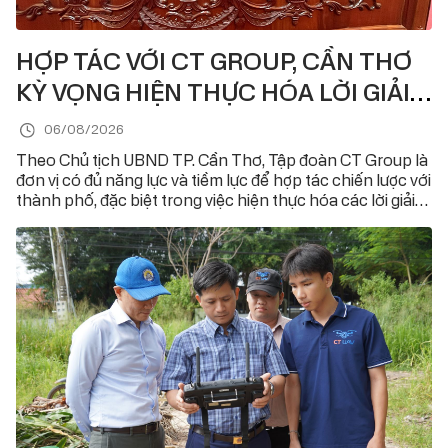
HỢP TÁC VỚI CT GROUP, CẦN THƠ
KỲ VỌNG HIỆN THỰC HÓA LỜI GIẢI
CÔNG NGHỆ CHO CÁC BÀI TOÁN
06/08/2026
LỚN
Theo Chủ tịch UBND TP. Cần Thơ, Tập đoàn CT Group là
đơn vị có đủ năng lực và tiềm lực để hợp tác chiến lược với
thành phố, đặc biệt trong việc hiện thực hóa các lời giải
công…