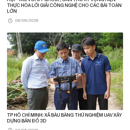
THỰC HÓA LỜI GIẢI CÔNG NGHỆ CHO CÁC BÀI TOÁN
LỚN
06/08/2026
TP HỒ CHÍ MINH: XÃ BÀU BÀNG THỬ NGHIỆM UAV XÂY
DỰNG BẢN ĐỒ 3D