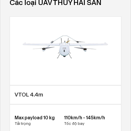
Các loại UAV THUỶ HẢI SẢN
VTOL 4.4m
Max payload 10 kg
110km/h - 145km/h
Tải trọng
Tốc độ bay