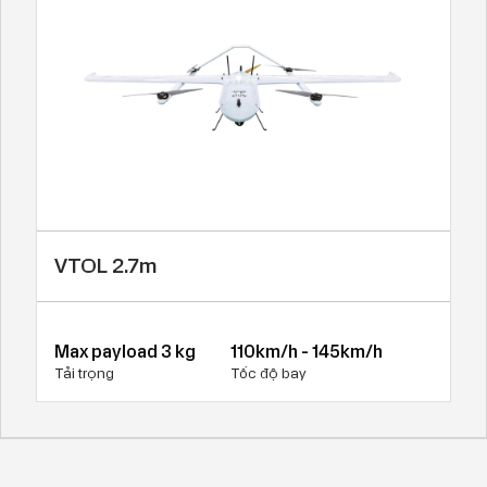
VTOL 2.7m
Max payload 3 kg
110km/h - 145km/h
Tải trọng
Tốc độ bay