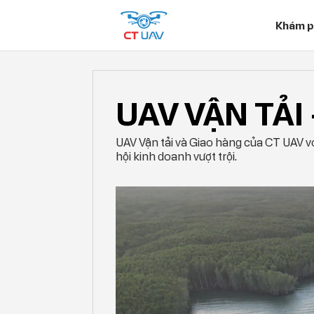
Khám p
Giải pháp
UAV VẬN TẢI – GIAO HÀNG
UAV VẬN TẢI
UAV Vận tải và Giao hàng của CT UAV vớ
hội kinh doanh vượt trội.