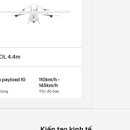
OL 4.4m
 payload 10
110km/h -
145km/h
trọng
Tốc độ bay
Kiến tạo kinh tế