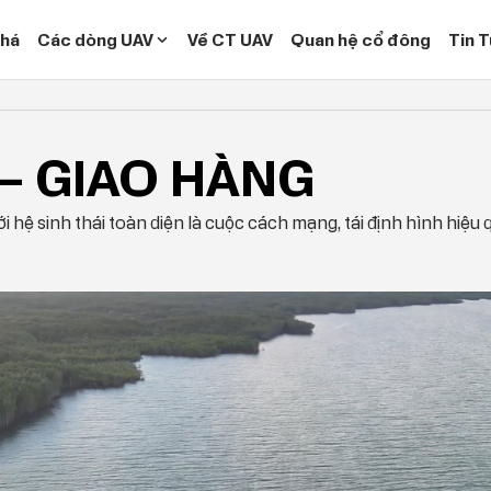
há
Các dòng UAV
Về CT UAV
Quan hệ cổ đông
Tin 
 – GIAO HÀNG
i hệ sinh thái toàn diện là cuộc cách mạng, tái định hình hiệ