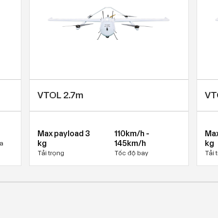
VTOL 2.7m
VT
Max payload 3
110km/h -
Max
kg
145km/h
kg
đa
Tải trọng
Tốc độ bay
Tải 